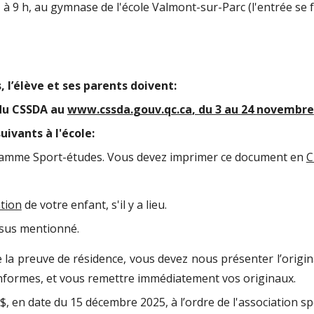
 9 h, au gymnase de l'école Valmont-sur-Parc (l'entrée se fa
 l’élève et ses parents doivent:
d
u
CS
SDA
au
www.cssda.
gouv.qc.ca
, du 3 au
24
novembre
ivants à l'école:
ogramme Sport-études. Vous devez imprimer ce document
en
C
ntion
de votre enfant, s'il y a lieu.
sus mentionné.
 de la preuve de résidence, vous devez nous présenter l’ori
 conformes, et vous remettre immédiatement vos originaux.
$, en date du
15
décembre
20
25
, à l’ordre de l'association sp