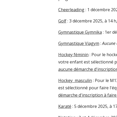
Cheerleading
:
1 décembre
20
Golf
:
3 décembre
202
5
, à 14 h
Gymnastique Gymnika
:
1er
dé
Gymnastique Viagym
:
A
ucune 
Hockey féminin
: Pour le hock
votre enfant est sélectionné p
a
ucune
démarche d'inscriptio
Hockey masculin
: Pour le M1
est sélectionné pour faire l'é
démarche d'inscription à fair
Karaté
:
5 décembre 2025, à 17