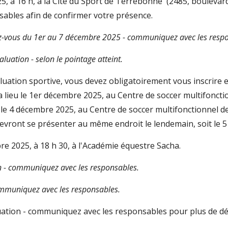
5, à 16 h, à la Cité du Sport de Terrebonne (2485, bouleva
ables afin de confirmer votre présence.
z-vous du 1er au 7 décembre 2025 - communiquez avec les respo
luation - selon le pointage atteint.
aluation sportive, vous devez obligatoirement vous inscrire 
ura lieu le 1er décembre 2025, au Centre de soccer multifonct
 le 4 décembre 2025, au Centre de soccer multifonctionnel d
devront se présenter au même endroit le lendemain, soit le 
re
202
5,
à 1
8
h
30,
à
l'Académie équestre Sacha.
n - communiquez avec les responsables.
mmuniquez avec les responsables.
ation - communiquez avec les responsables pour plus de dét