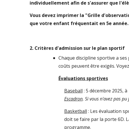
individuellement afin de s'assurer que l'él
V
ous
devez imprimer la "Grille d'observati
que votre enfant fréquentait en 5e année.
2. Critères d'admission sur le
plan sportif
Chaque discipline sportive a ses 
coûts peuvent être exigés.
Voyez 
É
valuations sportives
Baseball
:
5
décembre
2025, à
Escadron
. Si vous n'avez pas pu
Basketball
:
Les évaluation sp
doit se faire par la porte 6D.
programme.