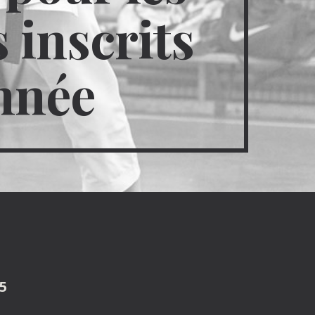
s inscrits
nnée
5