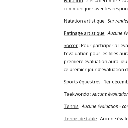
Natation
:
2 et 4 décembre 202
communiquer avec les respons
Natation
artistique
:
Sur rende
Patinage artistique
:
A
ucune éva
Soccer
:
Pour participer à l'év
l'évaluation pour les filles a
première évaluation aura lieu
ce premier jour d'évaluation 
Sports équestres
:
1er
décemb
Taekwondo
:
A
ucune évaluatio
Tennis
:
Aucune évaluation - co
Tennis de table
: Aucune évalu