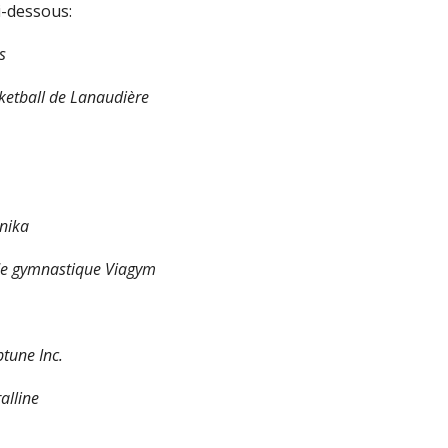
i-dessous:
s
ketball de Lanaudière
nika
de gymnastique Viagym
tune Inc.
alline