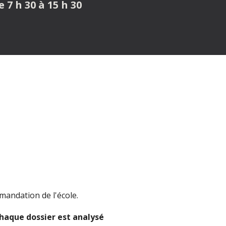
 7 h 30 à 15 h 30
mandation de l'école.
aque dossier est analysé