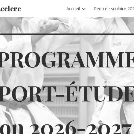
Leclerc
Accueil
Rentrée scolaire 20
ip to main content
Skip to navigat
PROGRAMM
PORT-ÉTUD
on 202
6
-202
7