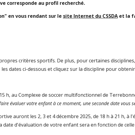
ève corresponde au profil recherché.
on" en vous rendant sur le
site Internet du CSSDA
et la f
propres critères sportifs
.
De plus, pour certaines disciplines
les dates ci-dessous et cliquez sur la discipline pour obtenir 
15
h, au
Complexe de soccer multifonctionnel de Terrebonn
 faire évaluer votre enfant à ce moment, une seconde date vous s
ortive auront les
2
,
3
et
4
décembre 202
5
, de 18 h à 21 h, à l
 La date d'évaluation de votre enfant sera en fonction de cel