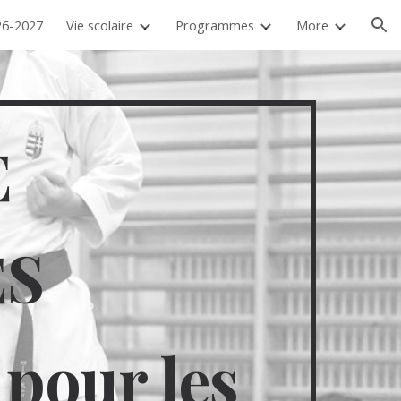
26-2027
Vie scolaire
Programmes
More
ion
E
ES
pour les