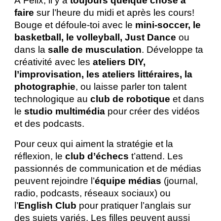
À Félix, il y a
toujours quelque chose à
faire
sur l’heure du midi et après les cours!
Bouge et défoule-toi avec le
mini-soccer, le
basketball, le volleyball, Just Dance
ou
dans la
salle de musculation
. Développe ta
créativité avec les
ateliers DIY,
l’improvisation, les ateliers littéraires, la
photographie
, ou laisse parler ton talent
technologique au
club de robotique
et dans
le
studio multimédia
pour créer des vidéos
et des podcasts.
Pour ceux qui aiment la stratégie et la
réflexion, le
club d’échecs
t’attend. Les
passionnés de communication et de médias
peuvent rejoindre l’
équipe médias
(journal,
radio, podcasts, réseaux sociaux) ou
l’
English Club
pour pratiquer l’anglais sur
des sujets variés. Les filles peuvent aussi