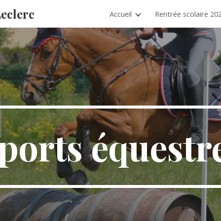
Leclerc
Accueil
Rentrée scolaire 20
ip to main content
Skip to navigat
ports équestr