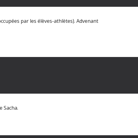
à occupées par les élèves-athlètes). Advenant
re Sacha
.