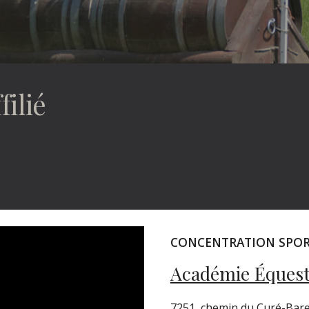
filié
CONCENTRATION SPOR
Académie Équest
7251, chemin du Curé-Bare