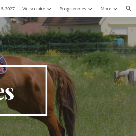
26-2027
Vie scolaire
Programmes
More
ion
es