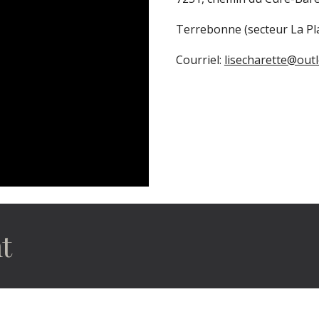
Terrebonne (secteur La P
Courriel:
lisecharette@out
t