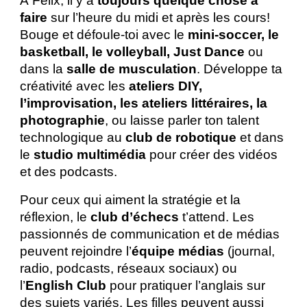
À Félix, il y a
toujours quelque chose à
faire
sur l’heure du midi et après les cours!
Bouge et défoule-toi avec le
mini-soccer, le
basketball, le volleyball, Just Dance
ou
dans la
salle de musculation
. Développe ta
créativité avec les
ateliers DIY,
l’improvisation, les ateliers littéraires, la
photographie
, ou laisse parler ton talent
technologique au
club de robotique
et dans
le
studio multimédia
pour créer des vidéos
et des podcasts.
Pour ceux qui aiment la stratégie et la
réflexion, le
club d’échecs
t’attend. Les
passionnés de communication et de médias
peuvent rejoindre l’
équipe médias
(journal,
radio, podcasts, réseaux sociaux) ou
l’
English Club
pour pratiquer l’anglais sur
des sujets variés. Les filles peuvent aussi